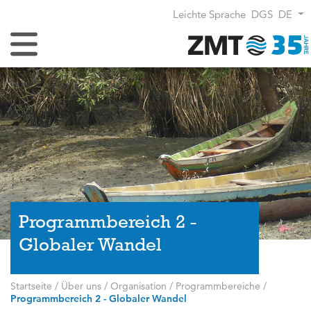
Leichte Sprache
DGS
DE
Navigation umschalten
Programmbereich 2 -
Globaler Wandel
Startseite
/
Über uns
/
Organisation
/
Programmbereiche
/
Programmbereich 2 - Globaler Wandel