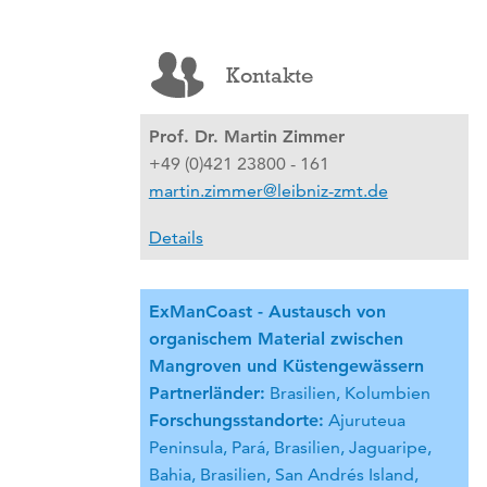
Kontakte
Prof. Dr. Martin Zimmer
+49 (0)421 23800 - 161
martin.zimmer@leibniz-zmt.de
Details
ExManCoast - Austausch von
organischem Material zwischen
Mangroven und Küstengewässern
Partnerländer:
Brasilien, Kolumbien
Forschungsstandorte:
Ajuruteua
Peninsula, Pará, Brasilien, Jaguaripe,
Bahia, Brasilien, San Andrés Island,