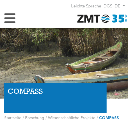
Leichte Sprache
DGS
DE
Navigation umschalten
COMPASS
Startseite
/
Forschung
/
Wissenschaftliche Projekte
/
COMPASS