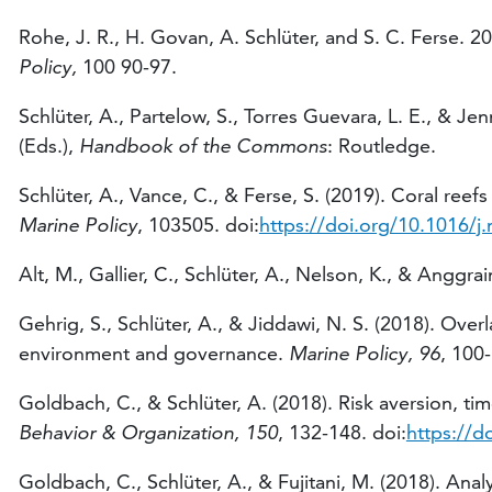
Rohe, J. R., H. Govan, A. Schlüter, and S. C. Ferse. 2
Policy,
100 90-97.
Schlüter, A., Partelow, S., Torres Guevara, L. E., & 
(Eds.),
Handbook of the Commons
: Routledge.
Schlüter, A., Vance, C., & Ferse, S. (2019). Coral reef
Marine Policy
, 103505. doi:
https://doi.org/10.1016/j
Alt, M., Gallier, C., Schlüter, A., Nelson, K., & Angg
Gehrig, S., Schlüter, A., & Jiddawi, N. S. (2018). Over
environment and governance.
Marine Policy, 96
, 100-
Goldbach, C., & Schlüter, A. (2018). Risk aversion, 
Behavior & Organization, 150
, 132-148. doi:
https://d
Goldbach, C., Schlüter, A., & Fujitani, M. (2018). Ana