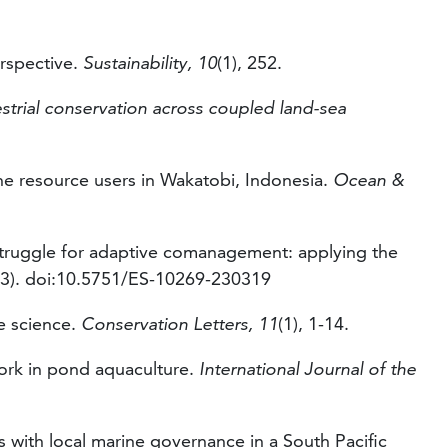
erspective.
Sustainability, 10
(1), 252.
strial conservation across coupled land-sea
ne resource users in Wakatobi, Indonesia.
Ocean &
he struggle for adaptive comanagement: applying the
(3). doi:10.5751/ES-10269-230319
ne science.
Conservation Letters, 11
(1), 1-14.
ework in pond aquaculture.
International Journal of the
ns with local marine governance in a South Pacific