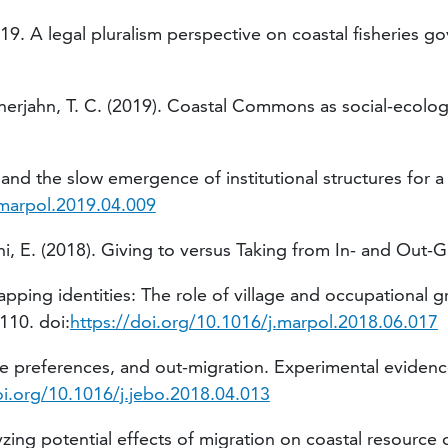
019. A legal pluralism perspective on coastal fisheries g
Jennerjahn, T. C. (2019). Coastal Commons as social-ecol
s and the slow emergence of institutional structures for 
.marpol.2019.04.009
raini, E. (2018). Giving to versus Taking from In- and O
lapping identities: The role of village and occupational g
110. doi:
https://doi.org/10.1016/j.marpol.2018.06.017
time preferences, and out-migration. Experimental evide
oi.org/10.1016/j.jebo.2018.04.013
lyzing potential effects of migration on coastal resourc