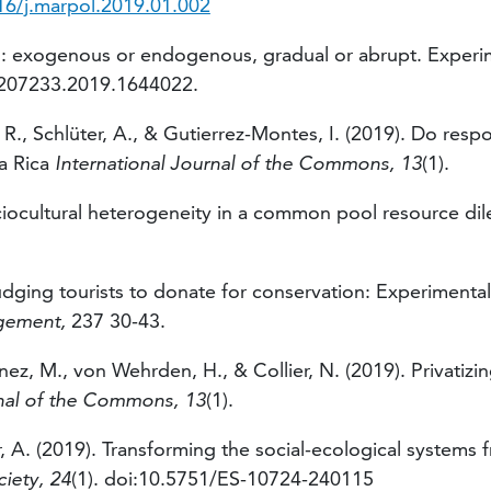
16/j.marpol.2019.01.002
ges: exogenous or endogenous, gradual or abrupt. Exper
0207233.2019.1644022.
ro, R., Schlüter, A., & Gutierrez-Montes, I. (2019). Do re
ta Rica
International Journal of the Commons, 13
(1).
Sociocultural heterogeneity in a common pool resource d
udging tourists to donate for conservation: Experimental
gement,
237 30-43.
énez, M., von Wehrden, H., & Collier, N. (2019). Priva
rnal of the Commons, 13
(1).
üter, A. (2019). Transforming the social-ecological syst
iety, 24
(1). doi:10.5751/ES-10724-240115