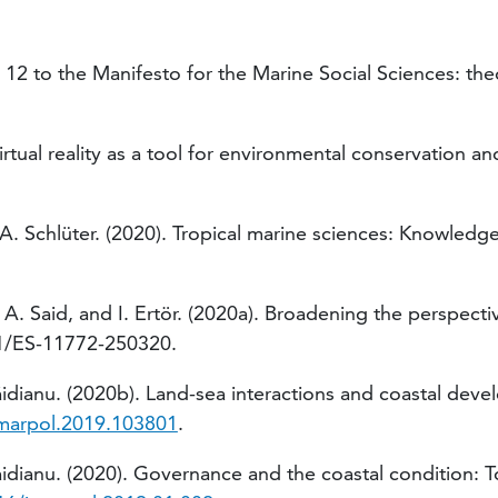
 12 to the Manifesto for the Marine Social Sciences: t
irtual reality as a tool for environmental conservation a
nd A. Schlüter. (2020). Tropical marine sciences: Knowle
 A. Said, and I. Ertör. (2020a). Broadening the perspectiv
1/ES-11772-250320.
Văidianu. (2020b). Land-sea interactions and coastal de
.marpol.2019.103801
.
Vaidianu. (2020). Governance and the coastal condition