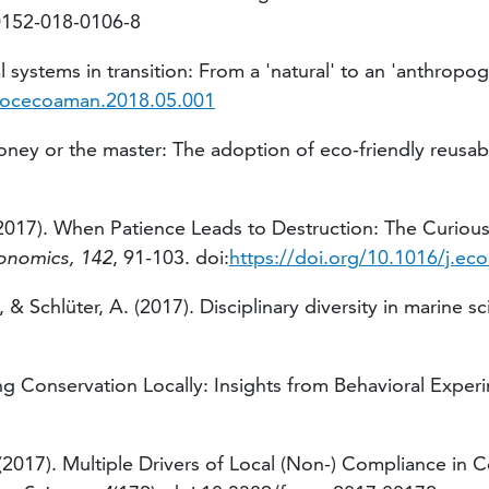
0152-018-0106-8
al systems in transition: From a 'natural' to an 'anthropo
j.ocecoaman.2018.05.001
 money or the master: The adoption of eco-friendly reusa
. (2017). When Patience Leads to Destruction: The Curiou
onomics, 142
, 91-103. doi:
https://doi.org/10.1016/j.ec
 & Schlüter, A. (2017). Disciplinary diversity in marine s
ing Conservation Locally: Insights from Behavioral Exper
. A. (2017). Multiple Drivers of Local (Non-) Complianc