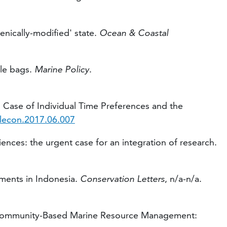
genically-modified' state.
Ocean & Coastal
ble bags.
Marine Policy
.
s Case of Individual Time Preferences and the
olecon.2017.06.007
ciences: the urgent case for an integration of research.
iments in Indonesia.
Conservation Letters
, n/a-n/a.
e in Community-Based Marine Resource Management: