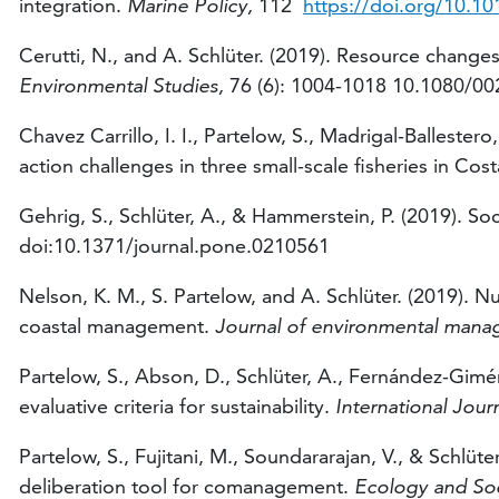
integration.
Marine Policy,
112
https://doi.org/10.10
Cerutti, N., and A. Schlüter. (2019). Resource chan
Environmental Studies,
76 (6): 1004-1018 10.1080/0
Chavez Carrillo, I. I., Partelow, S., Madrigal-Balleste
action challenges in three small-scale fisheries in Cos
Gehrig, S., Schlüter, A., & Hammerstein, P. (2019). 
doi:10.1371/journal.pone.0210561
Nelson, K. M., S. Partelow, and A. Schlüter. (2019). N
coastal management.
Journal of environmental mana
Partelow, S., Abson, D., Schlüter, A., Fernández-Gim
evaluative criteria for sustainability.
International Jou
Partelow, S., Fujitani, M., Soundararajan, V., & Schl
deliberation tool for comanagement.
Ecology and Soc