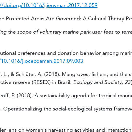
://doi.org/10.1016/j.jenvman.2017.12.059
arine Protected Areas Are Governed: A Cultural Theory P
g the scope of voluntary marine park user fees to terre
ributional preferences and donation behavior among mari
g/10.1016/j.ocecoaman.2017.09.003
 S. L., & Schlüter, A. (2018). Mangroves, fishers, and t
ctive reserve (RESEX) in Brazil.
Ecology and Society, 23
enff, P. (2018). A sustainability agenda for tropical mari
018). Operationalizing the social-ecological systems fram
nder lens on women’s harvesting activities and interactio