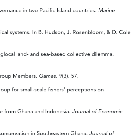
overnance in two Pacific Island countries.
Marine
ogical systems. In B. Hudson, J. Rosenbloom, & D. Cole
a glocal land- and sea-based collective dilemma.
ut-Group Members.
Games, 9
(3), 57.
roup for small-scale fishers’ perceptions on
nce from Ghana and Indonesia.
Journal of Economic
e conservation in Southeastern Ghana.
Journal of