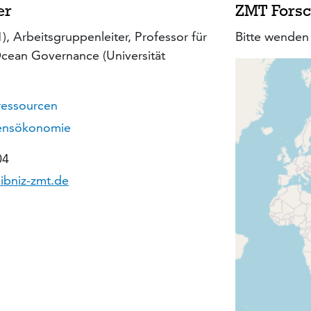
er
ZMT Forsc
, Arbeitsgruppenleiter, Professor für
Bitte wenden 
cean Governance (Universität
ressourcen
tensökonomie
04
ibniz-zmt.de