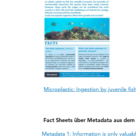
Microplastic: Ingestion by juvenile fis
Fact Sheets über Metadata aus de
Metadata 1: Information is only valua