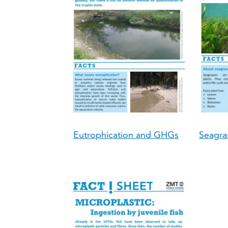
Eutrophication and GHGs
Seagras