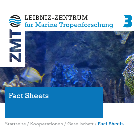
Fact Sheets
Startseite
/
Kooperationen
/
Gesellschaft
/
Fact Sheets