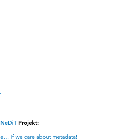
h
m
NeDiT
Projekt:
ble… If we care about metadata!