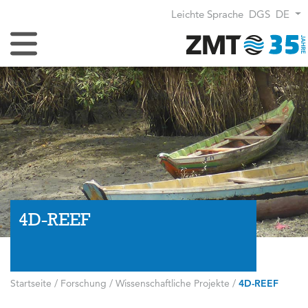
Leichte Sprache
DGS
DE
Navigation umschalten
4D-REEF
Startseite
/
Forschung
/
Wissenschaftliche Projekte
/
4D-REEF