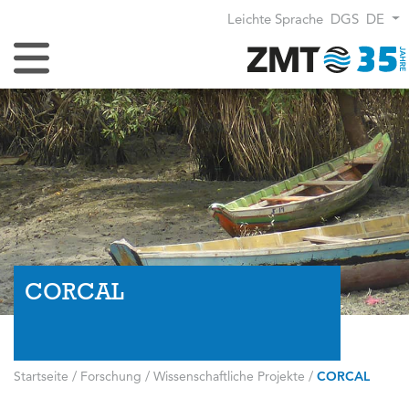
Leichte Sprache
DGS
DE
Navigation umschalten
CORCAL
Startseite
/
Forschung
/
Wissenschaftliche Projekte
/
CORCAL