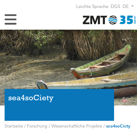
Leichte Sprache
DGS
DE
Navigation umschalten
sea4soCiety
Startseite
/
Forschung
/
Wissenschaftliche Projekte
/
sea4soCiety