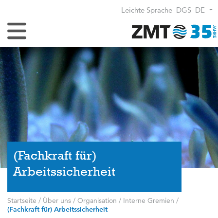
Leichte Sprache
DGS
DE
Navigation umschalten
(Fachkraft für)
Arbeitssicherheit
Startseite
/
Über uns
/
Organisation
/
Interne Gremien
/
(Fachkraft für) Arbeitssicherheit