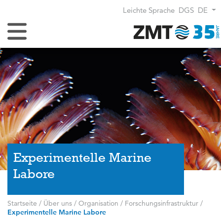
Leichte Sprache
DGS
DE
Navigation umschalten
Experimentelle Marine
Labore
Startseite
/
Über uns
/
Organisation
/
Forschungsinfrastruktur
/
Experimentelle Marine Labore