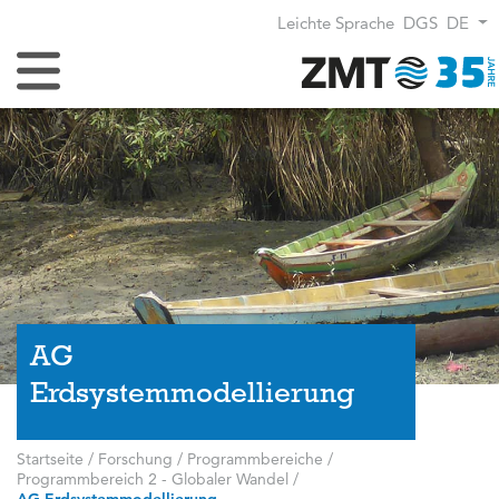
Leichte Sprache
DGS
DE
Navigation umschalten
AG
Erdsystemmodellierung
Startseite
/
Forschung
/
Programmbereiche
/
Programmbereich 2 - Globaler Wandel
/