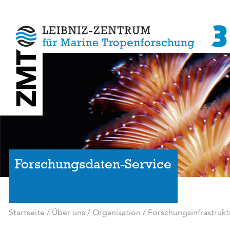
Forschungsdaten-Service
Startseite
/
Über uns
/
Organisation
/
Forschungsinfrastrukt