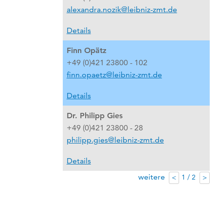
alexandra.nozik@leibniz-zmt.de
Details
Finn Opätz
+49 (0)421 23800 - 102
finn.opaetz@leibniz-zmt.de
Details
Dr. Philipp Gies
+49 (0)421 23800 - 28
philipp.gies@leibniz-zmt.de
Details
weitere
1 / 2
<
>