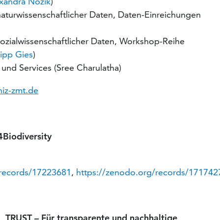
xandra Nozik
)
turwissenschaftlicher Daten, Daten-Einreichungen
zialwissenschaftlicher Daten, Workshop-Reihe
lipp Gies
)
 und Services (Sree Charulatha)
niz-zmt.de
Biodiversity
/records/17223681
,
https://zenodo.org/records/171742
 TRUST – Für transparente und nachhaltige