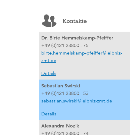
Kontakte
Dr. Birte Hemmelskamp-Pfeiffer
+49 (0)421 23800 - 75
birte.hemmelskamp-pfeiffer@leibniz-
zmt.de
Details
Sebastian Swirski
+49 (0)421 23800 - 53
sebastian.swirski@leibniz-zmt.de
Details
Alexandra Nozik
+49 (0)421 23800 - 74