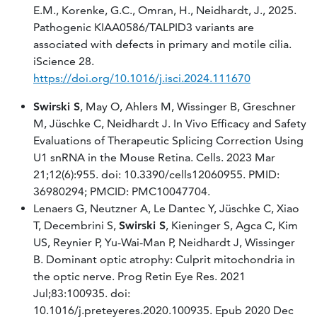
E.M., Korenke, G.C., Omran, H., Neidhardt, J., 2025.
Pathogenic KIAA0586/TALPID3 variants are
associated with defects in primary and motile cilia.
iScience 28.
https://doi.org/10.1016/j.isci.2024.111670
Swirski S
, May O, Ahlers M, Wissinger B, Greschner
M, Jüschke C, Neidhardt J. In Vivo Efficacy and Safety
Evaluations of Therapeutic Splicing Correction Using
U1 snRNA in the Mouse Retina. Cells. 2023 Mar
21;12(6):955. doi: 10.3390/cells12060955. PMID:
36980294; PMCID: PMC10047704.
Lenaers G, Neutzner A, Le Dantec Y, Jüschke C, Xiao
T, Decembrini S,
Swirski S
, Kieninger S, Agca C, Kim
US, Reynier P, Yu-Wai-Man P, Neidhardt J, Wissinger
B. Dominant optic atrophy: Culprit mitochondria in
the optic nerve. Prog Retin Eye Res. 2021
Jul;83:100935. doi:
10.1016/j.preteyeres.2020.100935. Epub 2020 Dec