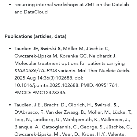
recurring internal workshops at ZMT on the Datalab
and DataCloud
Publications (articles, data)
Taudien JE,
Swirski S
, Möller M, Jüschke C,
Owczarek-Lipska M, Korenke GC, Neidhardt J.
Molecular treatment options for patients carrying
KIAA0586/TALPID3
variants. Mol Ther Nucleic Acids.
2025 Aug 14;36(3):102688. doi:
10.1016/j.omtn.2025.102688. PMID: 40951761;
PMCID: PMC12423346.
Taudien, J.E., Bracht, D., Olbrich, H.,
Swirski, S.
,
D’Abrusco, F., Van der Zwaag, B., Möller, M., Lücke, T.,
Teig, N., Lindberg, U., Wohlgemuth, K., Wallmeier, J.,
Blanque, A., Gatsogiannis, C., George, S., Jüschke, C.,
Owczarek-Lipska, M., Veer, D., Kroes, H.Y., Valente,