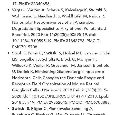
17. PMID: 33340656.
Vagts J, Weiten A, Scheve S, Kalvelage K,
Swirski S
,
Wöhlbrand L, Neidhardt J, Winklhofer M, Rabus R.
Nanomolar Responsiveness of an Anaerobic
Degradation Specialist to Alkylphenol Pollutants. J
Bacteriol. 2020 Feb 11;202(5):e00595-19. doi:
10.1128/JB.00595-19. PMID: 31843798; PMCID:
PMC7015708.
Ströh S, Puller C,
Swirski S
, Hölzel MB, van der Linde
LIS, Segelken J, Schultz K, Block C, Monyer H,
Willecke K, Weiler R, Greschner M, Janssen-Bienhold
U, Dedek K. Eliminating Glutamatergic Input onto
Horizontal Cells Changes the Dynamic Range and
Receptive Field Organization of Mouse Retinal
Ganglion Cells. J Neurosci. 2018 Feb 21;38(8):2015-
2028. doi: 10.1523/JNEUROSCI.0141-17.2018. Epub
2018 Jan 19. PMID: 29352045; PMCID: PMC6705883.
Swirski S
, Röger C, Pienkowska-Schelling A,
Ihlenburg C, Fischer G, May O, Vorm M, Owczarek-