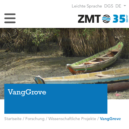
Leichte Sprache
DGS
DE
Navigation umschalten
VangGrove
Startseite
/
Forschung
/
Wissenschaftliche Projekte
/
VangGrove