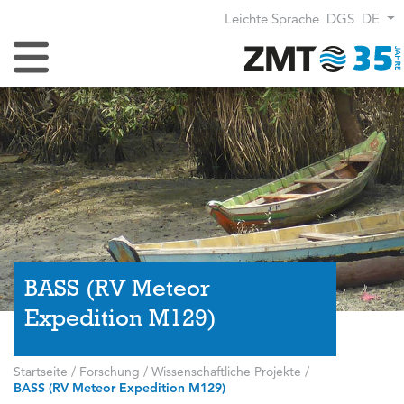
Leichte Sprache
DGS
DE
Navigation umschalten
BASS (RV Meteor
Expedition M129)
Startseite
/
Forschung
/
Wissenschaftliche Projekte
/
BASS (RV Meteor Expedition M129)