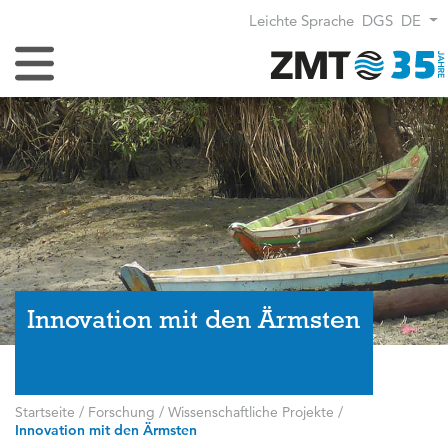
Leichte Sprache
DGS
DE
Navigation umschalten
Innovation mit den Ärmsten
Startseite
/
Forschung
/
Wissenschaftliche Projekte
/
Innovation mit den Ärmsten