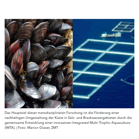
Das Hauptziel dieser transdisziplinären Forschung ist die Förderung einer
nachhaltigen Umgestaltung der Küste in Salz- und Brackwassergebieten durch die
gemeinsame Entwicklung einer innovativen Integrated Multi-Trophic Aquaculture
(IMTA). | Foto: Marion Glaser, ZMT