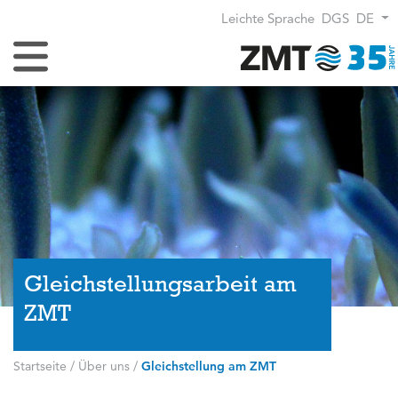
Leichte Sprache
DGS
DE
Navigation umschalten
Gleichstellungsarbeit am
ZMT
Startseite
/
Über uns
/
Gleichstellung am ZMT