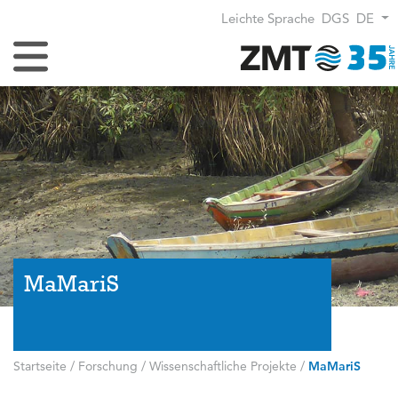
Leichte Sprache
DGS
DE
Navigation umschalten
MaMariS
Startseite
/
Forschung
/
Wissenschaftliche Projekte
/
MaMariS