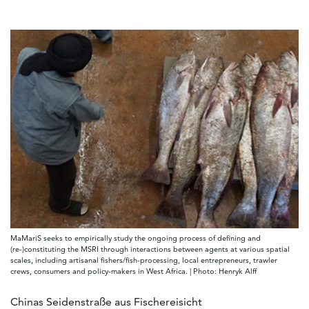
MaMariS seeks to empirically study the ongoing process of defining and
(re-)constituting the MSRI through interactions between agents at various spatial
scales, including artisanal fishers/fish-processing, local entrepreneurs, trawler
crews, consumers and policy-makers in West Africa. | Photo: Henryk Alff
Chinas Seidenstraße aus Fischereisicht