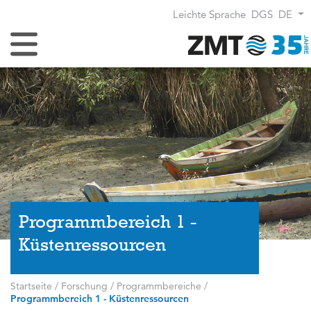
Leichte Sprache
DGS
DE
Navigation umschalten
Programmbereich 1 -
Küstenressourcen
Startseite
/
Forschung
/
Programmbereiche
/
Programmbereich 1 - Küstenressourcen