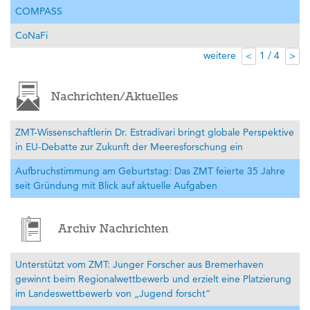
COMPASS
CoNaFi
weitere
1 / 4
<
>
Nachrichten/Aktuelles
ZMT-Wissenschaftlerin Dr. Estradivari bringt globale Perspektive
in EU-Debatte zur Zukunft der Meeresforschung ein
Aufbruchstimmung am Geburtstag: Das ZMT feierte 35 Jahre
seit Gründung mit Blick auf aktuelle Aufgaben
Archiv Nachrichten
Unterstützt vom ZMT: Junger Forscher aus Bremerhaven
gewinnt beim Regionalwettbewerb und erzielt eine Platzierung
im Landeswettbewerb von „Jugend forscht“