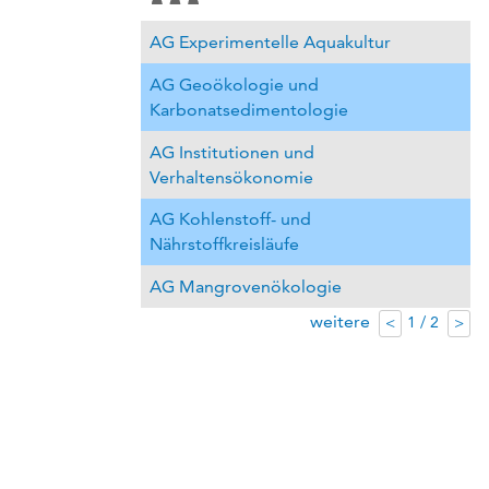
AG Experimentelle Aquakultur
AG Geoökologie und
Karbonatsedimentologie
AG Institutionen und
Verhaltensökonomie
AG Kohlenstoff- und
Nährstoffkreisläufe
AG Mangrovenökologie
weitere
1 / 2
<
>