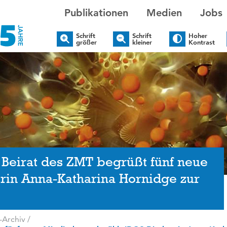
Publikationen
Medien
Jobs
Schrift
Schrift
Hoher
größer
kleiner
Kontrast
r Beirat des ZMT begrüßt fünf neue
orin Anna-Katharina Hornidge zur
-Archiv
/