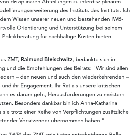
von disziplinären Abteilungen zu interdisziplinären
llierungserweiterung des Instituts des Instituts. Ich
und dem Wissen unserer neuen und bestehenden IWB-
rtvolle Orientierung und Unterstützung bei seinem
olitikberatung für nachhaltige Küsten bieten
 des ZMT,
Raimund Bleischwitz
, bedankte sich im
ng und die Empfehlungen des Beirats: "Wir sind allen
gliedern – den neuen und auch den wiederkehrenden –
se und ihr Engagement. Ihr Rat als unsere kritischen
enn es darum geht, Herausforderungen zu meistern
zen. Besonders dankbar bin ich Anna-Katharina
sie trotz einer Reihe von Verpflichtungen zusätzliche
tretender Vorsitzender übernommen haben."
irat (IWB) des ZMT spielt eine entscheidende Rolle