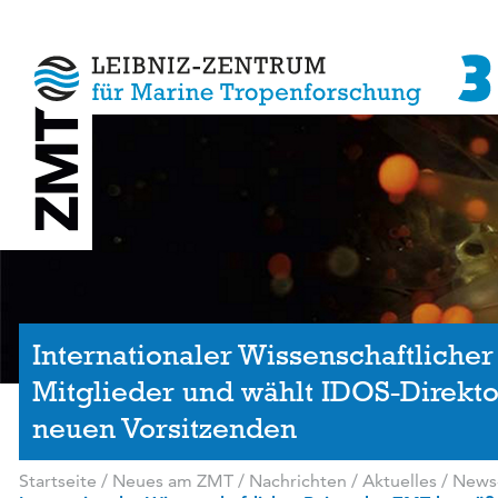
Internationaler Wissenschaftliche
Mitglieder und wählt IDOS-Direkt
neuen Vorsitzenden
Startseite
/
Neues am ZMT
/
Nachrichten / Aktuelles
/
News