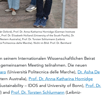
tät Oxford), Prof. Dr. Anna-Katharina Hornidge (German Institute
rof. Dr. Elizabeth Holland (University of the South Pacific), Dr.
estern Australia), Prof. Dr. Torsten Schlurmann (Leibniz
à Politecnica delle Marche). Nicht im Bild: Prof. Dr. Bernhard
n seinem Internationalen Wissenschaftlichen Beirat
en gemeinsamen Meeting teilnahmen. Die neuen
varo
(Università Politecnica delle Marche),
Dr. Asha De
tern Australia),
Prof. Dr. Anna-Katharina Hornidge
ustainability – IDOS and University of Bonn),
Prof. Dr.
d) and
Prof. Dr. Torsten Schlurmann
(Leibniz-