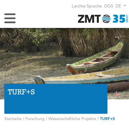
Leichte Sprache
DGS
DE
Navigation umschalten
TURF+S
Startseite
/
Forschung
/
Wissenschaftliche Projekte
/
TURF+S