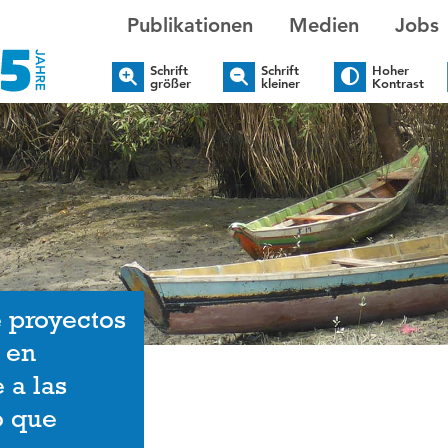
Publikationen
Medien
Jobs
Schrift
Schrift
Hoher
größer
kleiner
Kontrast
e proyectos
 en
 a las
o que