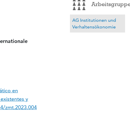
Arbeitsgrupp
AG Institutionen und
Verhaltensökonomie
ternationale
ático en
existentes y
44/zmt.2023.004