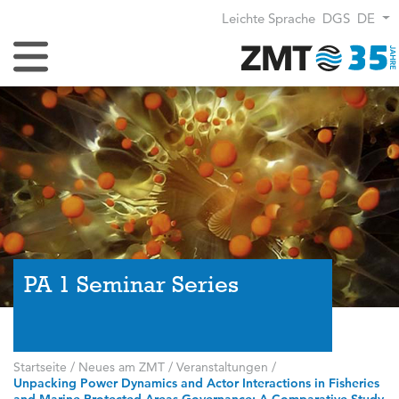
Leichte Sprache
DGS
DE
Navigation umschalten
PA 1 Seminar Series
Startseite
/
Neues am ZMT
/
Veranstaltungen
/
Unpacking Power Dynamics and Actor Interactions in Fisheries