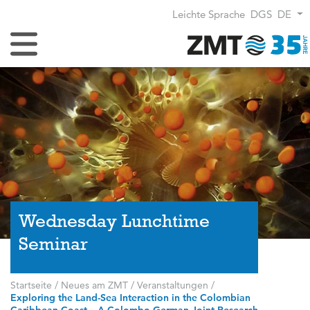
Leichte Sprache
DGS
DE
Navigation umschalten
Wednesday Lunchtime
Seminar
Startseite
/
Neues am ZMT
/
Veranstaltungen
/
Exploring the Land-Sea Interaction in the Colombian