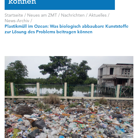
können
Startseite
/
Neues am ZMT
/
Nachrichten / Aktuelles
/
News-Archiv
/
Plastikmüll im Ozean: Was biologisch abbaubare Kunststoffe
zur Lösung des Problems beitragen können