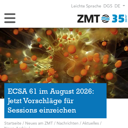
Leichte Sprache
DGS
DE
Navigation umschalten
ECSA 61 im August 2026:
Jetzt Vorschläge für
Sessions einreichen
Startseite
/
Neues am ZMT
/
Nachrichten / Aktuelles
/