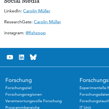
Social Media
LinkedIn:
Carolin Müller
ResearchGate:
Carolin Müller
instagram:
@fishzoop
Forschung
Forschungsi
Forschungsziel
Experimentelle 
Forschungsregionen
Forschungsdaten
Verantwortungsvolle Forschung
Forschungstauc
Programmbereiche
IT Unit