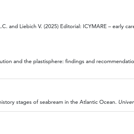
L.C. and Liebich V. (2025) Editorial: ICYMARE – early ca
llution and the plastisphere: findings and recommendation
e-history stages of seabream in the Atlantic Ocean.
Univer