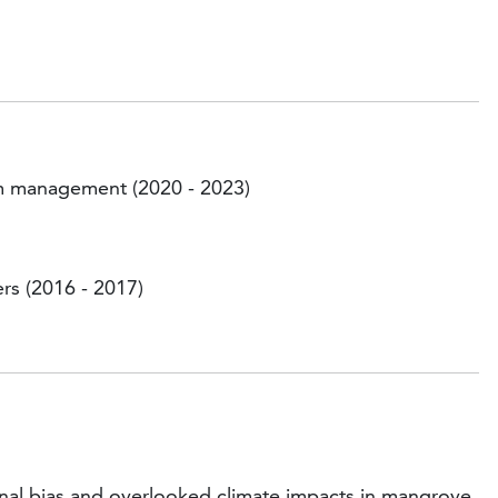
em management (2020 - 2023)
rs (2016 - 2017)
nal bias and overlooked climate impacts in mangrove