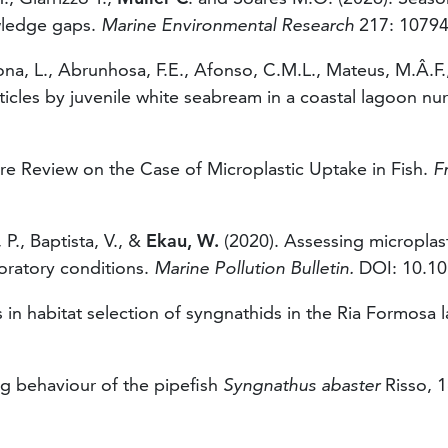
wledge gaps.
Marine
Environmental
Research
217: 10794
ona, L., Abrunhosa, F.E., Afonso, C.M.L., Mateus, M.Â.F.
icles by juvenile white seabream in a coastal lagoon n
ure Review on the Case of Microplastic Uptake in Fish.
F
 P., Baptista, V., &
Ekau, W.
(2020). Assessing microplas
oratory conditions.
Marine Pollution Bulletin.
DOI: 10.10
ces in habitat selection of syngnathids in the Ria Formosa
ing behaviour of the pipefish
Syngnathus abaster
Risso, 1