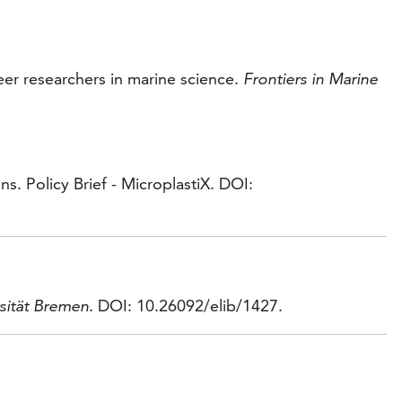
reer researchers in marine science.
Frontiers
in
Marine
s. Policy Brief - MicroplastiX. DOI:
sität Bremen
. DOI: 10.26092/elib/1427.