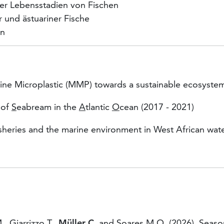
her Lebensstadien von Fischen
 und ästuariner Fische
en
rine Microplastic (MMP) towards a sustainable ecosyst
s of
S
eabream in the
A
tlantic
O
cean (2017 - 2021)
heries and the marine environment in West African wate
., Giarrizzo T.,
Müller
C
. and Soares M.O. (2026). Seaso