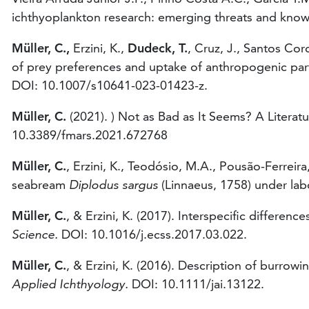
ichthyoplankton research: emerging threats and kno
Müller, C.,
Erzini, K.,
Dudeck, T.
, Cruz, J., Santos Cor
of prey preferences and uptake of anthropogenic part
DOI: 10.1007/s10641-023-01423-z.
Müller, C.
(2021). ) Not as Bad as It Seems? A Literat
10.3389/fmars.2021.672768
Müller, C.
, Erzini, K., Teodósio, M.A., Pousão-Ferreira,
seabream
Diplodus sargus
(Linnaeus, 1758) under lab
Müller, C.
, & Erzini, K. (2017). Interspecific differen
Science.
DOI: 10.1016/j.ecss.2017.03.022.
Müller, C.
, & Erzini, K. (2016). Description of burrow
Applied Ichthyology.
DOI: 10.1111/jai.13122.