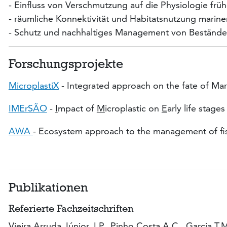
- Einfluss von Verschmutzung auf die Physiologie frü
- räumliche Konnektivität und Habitatsnutzung mariner
- Schutz und nachhaltiges Management von Beständ
Forschungsprojekte
MicroplastiX
- Integrated approach on the fate of Ma
IMErSÃO
-
I
mpact of
M
icroplastic on
E
arly life stage
AWA
- Ecosystem approach to the management of fis
Publikationen
Referierte Fachzeitschriften
Vieira Arruda Júnior J.P., Pinho Costa A.C., Garcia T.M