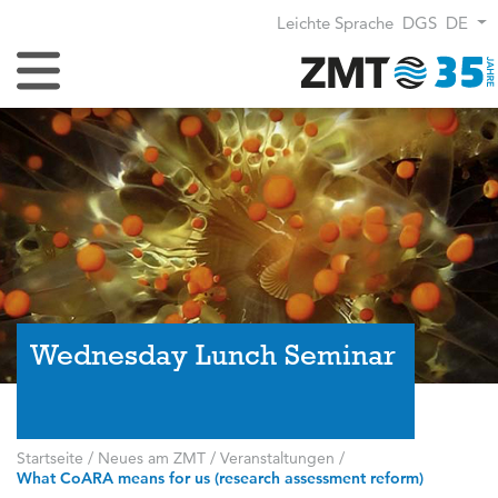
Leichte Sprache
DGS
DE
Navigation umschalten
Wednesday Lunch Seminar
Startseite
/
Neues am ZMT
/
Veranstaltungen
/
What CoARA means for us (research assessment reform)