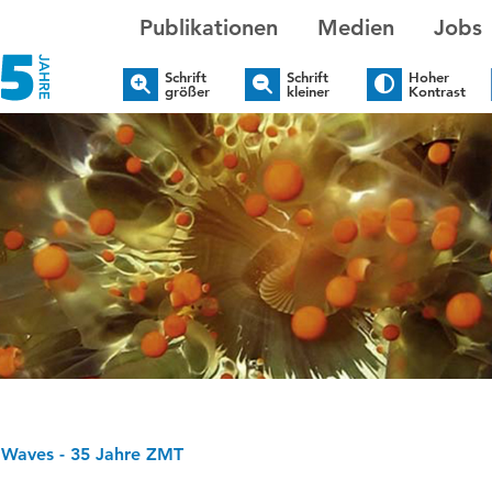
Publikationen
Medien
Jobs
Schrift
Schrift
Hoher
größer
kleiner
Kontrast
g Waves - 35 Jahre ZMT