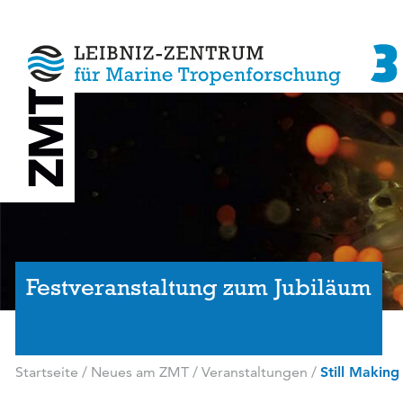
Festveranstaltung zum Jubiläum
Startseite
/
Neues am ZMT
/
Veranstaltungen
/
Still Makin