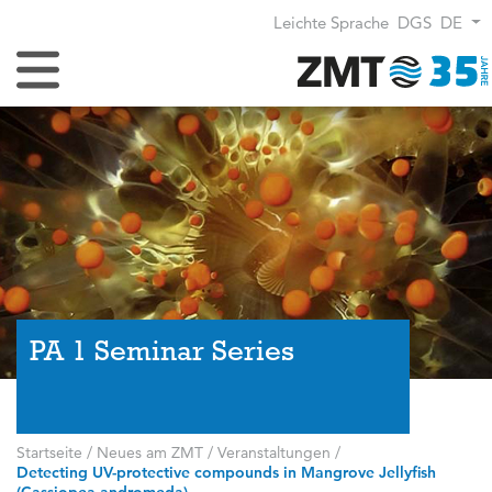
Leichte Sprache
DGS
DE
Navigation umschalten
PA 1 Seminar Series
Startseite
/
Neues am ZMT
/
Veranstaltungen
/
Detecting UV-protective compounds in Mangrove Jellyfish