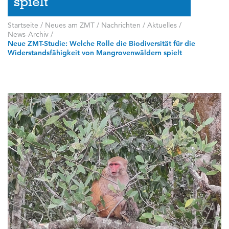
spielt
Startseite
/
Neues am ZMT
/
Nachrichten / Aktuelles
/
News-Archiv
/
Neue ZMT-Studie: Welche Rolle die Biodiversität für die
Widerstandsfähigkeit von Mangrovenwäldern spielt