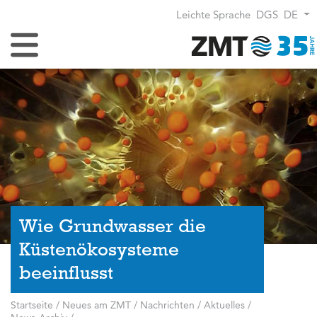
Leichte Sprache
DGS
DE
Navigation umschalten
Wie Grundwasser die
Küstenökosysteme
beeinflusst
Startseite
/
Neues am ZMT
/
Nachrichten / Aktuelles
/