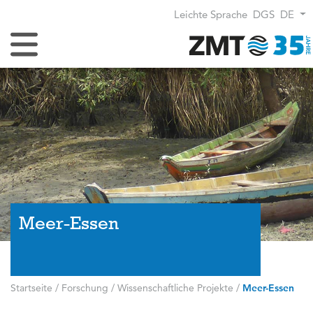
Leichte Sprache
DGS
DE
Navigation umschalten
Meer-Essen
Startseite
/
Forschung
/
Wissenschaftliche Projekte
/
Meer-Essen