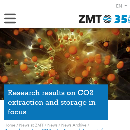
EN
Toggle Navigation
Research results on CO2
extraction and storage in
focus
Home
/
News at ZMT
/
News
/
News Archive
/