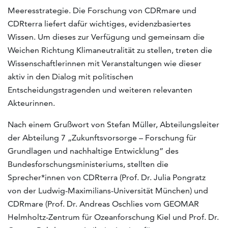
Meeresstrategie. Die Forschung von CDRmare und
CDRterra liefert dafür wichtiges, evidenzbasiertes
Wissen. Um dieses zur Verfügung und gemeinsam die
Weichen Richtung Klimaneutralität zu stellen, treten die
Wissenschaftlerinnen mit Veranstaltungen wie dieser
aktiv in den Dialog mit politischen
Entscheidungstragenden und weiteren relevanten
Akteurinnen.
Nach einem Grußwort von Stefan Müller, Abteilungsleiter
der Abteilung 7 „Zukunftsvorsorge – Forschung für
Grundlagen und nachhaltige Entwicklung” des
Bundesforschungsministeriums, stellten die
Sprecher*innen von CDRterra (Prof. Dr. Julia Pongratz
von der Ludwig-Maximilians-Universität München) und
CDRmare (Prof. Dr. Andreas Oschlies vom GEOMAR
Helmholtz-Zentrum für Ozeanforschung Kiel und Prof. Dr.