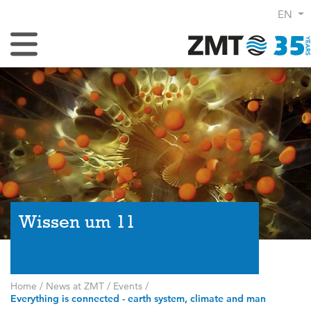
EN
Toggle Navigation
Wissen um 11
Home
/
News at ZMT
/
Events
/
Everything is connected - earth system, climate and man