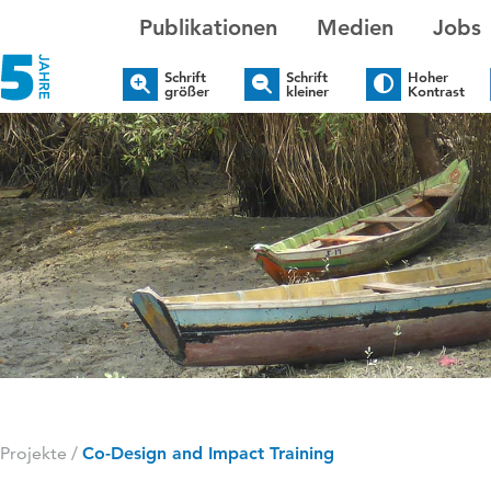
Publikationen
Medien
Jobs
Schrift
Schrift
Hoher
größer
kleiner
Kontrast
 Projekte
/
Co-Design and Impact Training