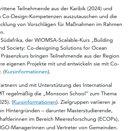
rittene Teilnehmende aus der Karibik (2024) und
 um Co-Design-Kompetenzen auszutauschen und die
wicklung von Vorschlägen für Maßnahmen im Rahmen
n.
, Südafrika, der WIOMSA-Scalable-Kurs „Building
and Society: Co-designing Solutions for Ocean
gen Präsenzkurs bringen Teilnehmende aus der Region
re eigenen Projekte mit und entwickeln sie mit Co-
 (
Kursinformationen
).
rtnern und mit Unterstützung des International
s ZMT regelmäßig die „Monsoon School” zum Thema
25). (
Kursinformationen
). Zielgruppen variieren je
on Hintergründen – darunter Masterstudierende,
aftlerinnen im Bereich Meeresforschung (ECOPs),
, NGO-Managerinnen und Vertreter von Gemeinden.