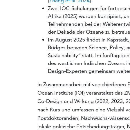
(
Zhang et al. 2024
).
Zwei IOC-Schulungen für fortgesch
Afrika (2025) wurden konzipiert,
Teilnehmenden bei der Weiterent
der Dekade der Ozeane zu betreue
Im August 2025 findet in Kapstadt
Bridges between Science, Policy, 
Sustainability“ statt. Im fünftägi
des westlichen Indischen Ozeans ih
Design-Experten gemeinsam weiter.
In Zusammenarbeit mit verschiedenen Pa
Ocean Institute (IOI) veranstaltet da
Co-Design und Wirkung (2022, 2023, 20
nach Kurs und umfassen eine Vielzahl v
Postdoktoranden, Nachwuchs-wissensch
lokale politische Entscheidungsträger