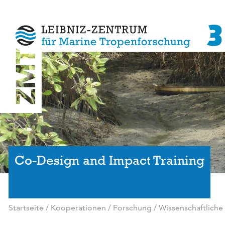
Co-Design and Impact Training
Startseite
/
Kooperationen
/
Forschung
/
Wissenschaftliche